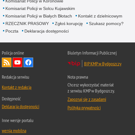
Komisariat Policji w Koronowie
Komisariat Policji w Solcu Kujawskim
Komisariat Policji w Białych Błotach
Kontakt z dzielnicowym
RZECZNIK PRASOWY
Zgłoś korupcję
Szukasz pomocy?
Poczta
Deklaracja dostępności
Policja online
Biuletyn Informacji Publicznej
BIP KMP w Bydgoszczy
Redakcja serwisu
Nota prawna
Chcesz wykorzystać materiał
Kontakt z redakcją
z serwisu KMP w Bydgoszczy.
Dostępność
Zapoznaj się z zasadami
Deklaracja dostępności
Polityka prywatności
Inne wersje portalu
wersja mobilna