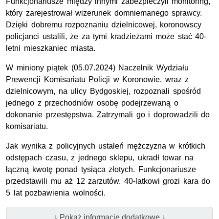
Funkcjonariusze między innymi zabezpieczyli monitoring,
który zarejestrował wizerunek domniemanego sprawcy.
Dzięki dobremu rozpoznaniu dzielnicowej, koronowscy
policjanci ustalili, że za tymi kradzieżami może stać 40-
letni mieszkaniec miasta.
W miniony piątek (05.07.2024) Naczelnik Wydziału
Prewencji Komisariatu Policji w Koronowie, wraz z
dzielnicowym, na ulicy Bydgoskiej, rozpoznali spośród
jednego z przechodniów osobę podejrzewaną o
dokonanie przestępstwa. Zatrzymali go i doprowadzili do
komisariatu.
Jak wynika z policyjnych ustaleń mężczyzna w krótkich
odstępach czasu, z jednego sklepu, ukradł towar na
łączną kwotę ponad tysiąca złotych. Funkcjonariusze
przedstawili mu aż 12 zarzutów. 40-latkowi grozi kara do
5 lat pozbawienia wolności.
↓ Pokaż informacje dodatkowe ↓