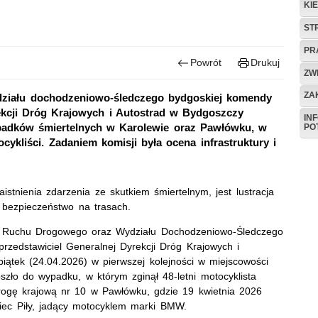
KI
ST
PR
Powrót
Drukuj
ZW
ZA
ydziału dochodzeniowo-śledczego bydgoskiej komendy
rekcji Dróg Krajowych i Autostrad w Bydgoszczy
IN
padków śmiertelnych w Karolewie oraz Pawłówku, w
PO
cykliści. Zadaniem komisji była ocena infrastruktury i
tnienia zdarzenia ze skutkiem śmiertelnym, jest lustracja
 bezpieczeństwo na trasach.
iału Ruchu Drogowego oraz Wydziału Dochodzeniowo-Śledczego
przedstawiciel Generalnej Dyrekcji Dróg Krajowych i
iątek (24.04.2026) w pierwszej kolejności w miejscowości
szło do wypadku, w którym zginął 48-letni motocyklista
drogę krajową nr 10 w Pawłówku, gdzie 19 kwietnia 2026
iec Piły, jadący motocyklem marki BMW.