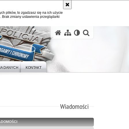
ych plików, to zgadzasz się na ich użycie
. Brak zmiany ustawienia przeglądarki
otwórz wysz
A DANYCH
KONTAKT
Wiadomości
ADOMOŚCI