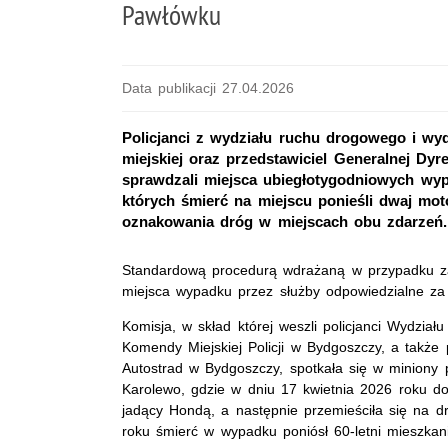
Pawłówku
Data publikacji 27.04.2026
Policjanci z wydziału ruchu drogowego i w
miejskiej oraz przedstawiciel Generalnej Dy
sprawdzali miejsca ubiegłotygodniowych wy
których śmierć na miejscu ponieśli dwaj moto
oznakowania dróg w miejscach obu zdarzeń.
Standardową procedurą wdrażaną w przypadku zais
miejsca wypadku przez służby odpowiedzialne za
Komisja, w skład której weszli policjanci Wydz
Komendy Miejskiej Policji w Bydgoszczy, a także 
Autostrad w Bydgoszczy, spotkała się w miniony p
Karolewo, gdzie w dniu 17 kwietnia 2026 roku do
jadący Hondą, a następnie przemieściła się na 
roku śmierć w wypadku poniósł 60-letni mieszkan